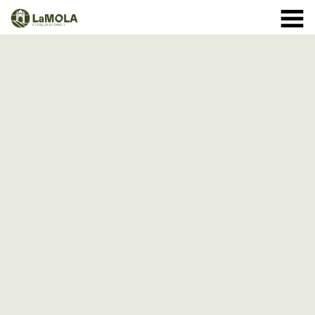
10:00 a 20:30h
(Ver horarios)
971 364 040
INICIO
Enero:
LA FORTALEZA
Febrero y Marzo:
HORARIOS
Abril a Septiembre:
TIENDA
VISITAS
Octubre:
1 - 11: 10 a 19:30h
EVENTOS
12 - 24: 10 a 19h
25 - 31: 10 a 18h
ACTIVIDADES
Noviembre:
NOTICIAS
Diciembre:
A partir del 9 de diciembre: cerrado
CÓMO LLEGAR