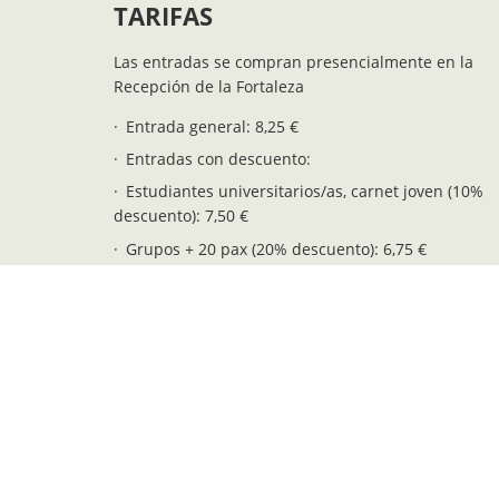
TARIFAS
Las entradas se compran presencialmente en la
Recepción de la Fortaleza
Entrada general: 8,25 €
Entradas con descuento:
Estudiantes universitarios/as, carnet joven (10%
descuento): 7,50 €
Grupos + 20 pax (20% descuento): 6,75 €
+65 años, pensionistas y jóvenes 12-16 años: 5,75
Residentes de Menorca: 5,75 €
Niños/as 6-11 años: 4,25 €
Entrada gratuíta (niños/as 0-5 años): 0,00 €
Posibilidad de encargar visitas guiadas para grupos
Consultar tarifas a: info@fortalesalamola.com