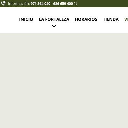
Información:
971 364 040
-
686 659 400
INICIO
LA FORTALEZA
HORARIOS
TIENDA
V
rnet joven (10% descuento): 7,50 €
 6,75 €
12-16 años: 5,75 €
,00 €