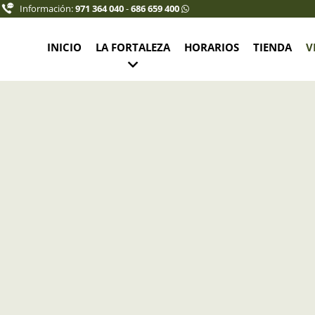
Información:
971 364 040
-
686 659 400
INICIO
LA FORTALEZA
HORARIOS
TIENDA
V
rnet joven (10% descuento): 7,50 €
 6,75 €
12-16 años: 5,75 €
,00 €