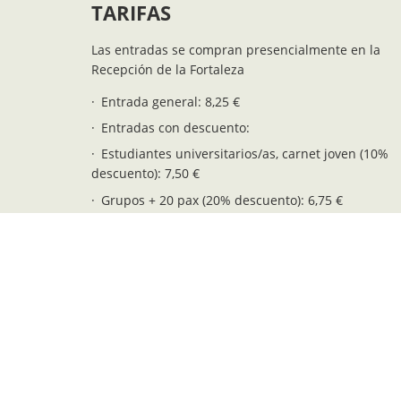
TARIFAS
Las entradas se compran presencialmente en la
Recepción de la Fortaleza
Entrada general: 8,25 €
Entradas con descuento:
Estudiantes universitarios/as, carnet joven (10%
descuento): 7,50 €
Grupos + 20 pax (20% descuento): 6,75 €
+65 años, pensionistas y jóvenes 12-16 años: 5,75
Residentes de Menorca: 5,75 €
Niños/as 6-11 años: 4,25 €
Entrada gratuíta (niños/as 0-5 años): 0,00 €
Posibilidad de encargar visitas guiadas para grupos
Consultar tarifas a: info@fortalesalamola.com