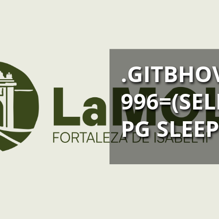
.GITBHO
996=(SE
PG SLEEP(