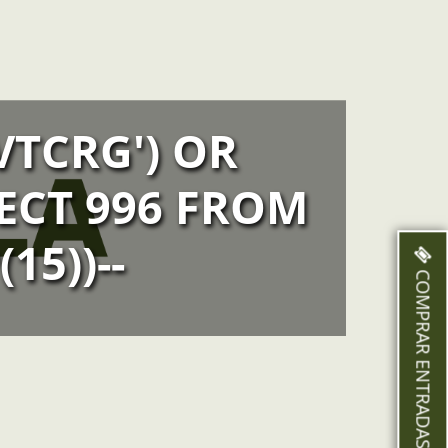
VTCRG') OR
LECT 996 FROM
15))--
COMPRAR ENTRADAS