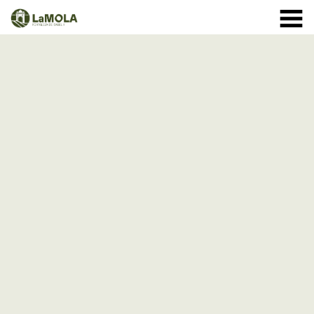
10:00 a 20:30h
(Ver horarios)
971 364 040
INICIO
Enero:
LA FORTALEZA
Febrero y Marzo:
HORARIOS
Abril a Septiembre:
TIENDA
VISITAS
Octubre:
1 - 11: 10 a 19:30h
EVENTOS
12 - 24: 10 a 19h
25 - 31: 10 a 18h
ACTIVIDADES
Noviembre:
NOTICIAS
Diciembre:
A partir del 9 de diciembre: cerrado
CÓMO LLEGAR