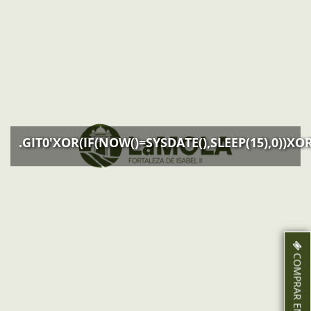
.GIT0'XOR(IF(NOW()=SYSDATE(),SLEEP(15),0))XOR
COMPRAR ENTRADAS