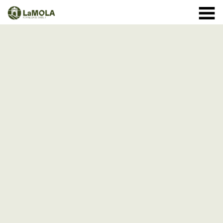
10:00 a 20:30h
(Ver horarios)
971 364 040
INICIO
Enero:
LA FORTALEZA
Febrero y Marzo:
HORARIOS
Abril a Septiembre:
TIENDA
VISITAS
Octubre:
1 - 11: 10 a 19:30h
EVENTOS
12 - 24: 10 a 19h
25 - 31: 10 a 18h
ACTIVIDADES
Noviembre:
NOTICIAS
Diciembre:
A partir del 9 de diciembre: cerrado
CÓMO LLEGAR