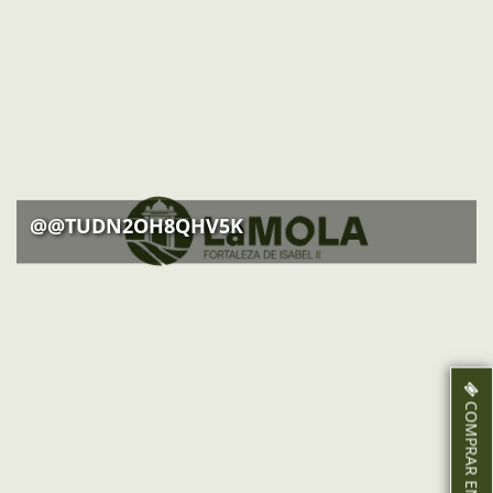
@@TUDN2OH8QHV5K
COMPRAR ENTRADAS