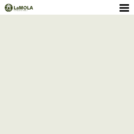
10:00 a 20:30h
(Ver horarios)
971 364 040
INICIO
Enero:
LA FORTALEZA
Febrero y Marzo:
HORARIOS
Abril a Septiembre:
TIENDA
VISITAS
Octubre:
1 - 11: 10 a 19:30h
EVENTOS
12 - 24: 10 a 19h
25 - 31: 10 a 18h
ACTIVIDADES
Noviembre:
NOTICIAS
Diciembre:
A partir del 9 de diciembre: cerrado
CÓMO LLEGAR