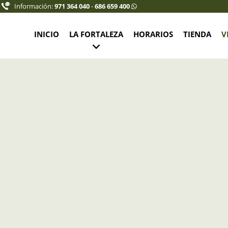
Información:
971 364 040
-
686 659 400
INICIO
LA FORTALEZA
HORARIOS
TIENDA
V
rnet joven (10% descuento): 7,50 €
 6,75 €
12-16 años: 5,75 €
,00 €