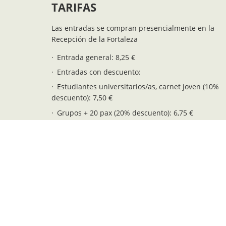
TARIFAS
Las entradas se compran presencialmente en la
Recepción de la Fortaleza
Entrada general: 8,25 €
Entradas con descuento:
Estudiantes universitarios/as, carnet joven (10%
descuento): 7,50 €
Grupos + 20 pax (20% descuento): 6,75 €
+65 años, pensionistas y jóvenes 12-16 años: 5,75
Residentes de Menorca: 5,75 €
Niños/as 6-11 años: 4,25 €
Entrada gratuíta (niños/as 0-5 años): 0,00 €
Posibilidad de encargar visitas guiadas para grupos
Consultar tarifas a: info@fortalesalamola.com