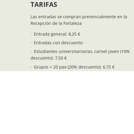
TARIFAS
Las entradas se compran presencialmente en la
Recepción de la Fortaleza
Entrada general: 8,25 €
Entradas con descuento:
Estudiantes universitarios/as, carnet joven (10%
descuento): 7,50 €
Grupos + 20 pax (20% descuento): 6,75 €
+65 años, pensionistas y jóvenes 12-16 años: 5,75
Residentes de Menorca: 5,75 €
Niños/as 6-11 años: 4,25 €
Entrada gratuíta (niños/as 0-5 años): 0,00 €
Posibilidad de encargar visitas guiadas para grupos
Consultar tarifas a: info@fortalesalamola.com