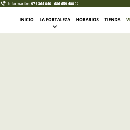
Información:
971 364 040
-
686 659 400
INICIO
LA FORTALEZA
HORARIOS
TIENDA
V
rnet joven (10% descuento): 7,50 €
 6,75 €
12-16 años: 5,75 €
,00 €