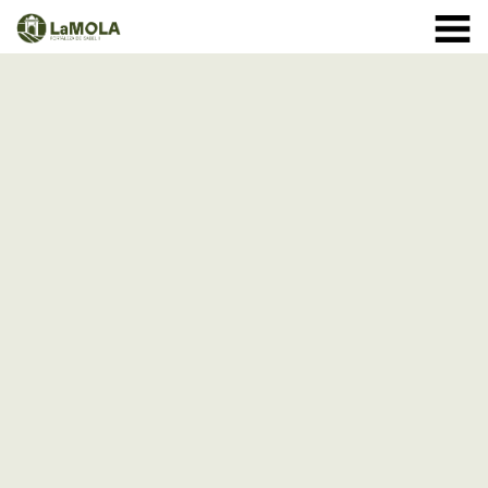
10:00 a 20:30h
(Ver horarios)
971 364 040
INICIO
Enero:
LA FORTALEZA
Febrero y Marzo:
HORARIOS
Abril a Septiembre:
TIENDA
VISITAS
Octubre:
1 - 11: 10 a 19:30h
EVENTOS
12 - 24: 10 a 19h
25 - 31: 10 a 18h
ACTIVIDADES
Noviembre:
NOTICIAS
Diciembre:
A partir del 9 de diciembre: cerrado
CÓMO LLEGAR