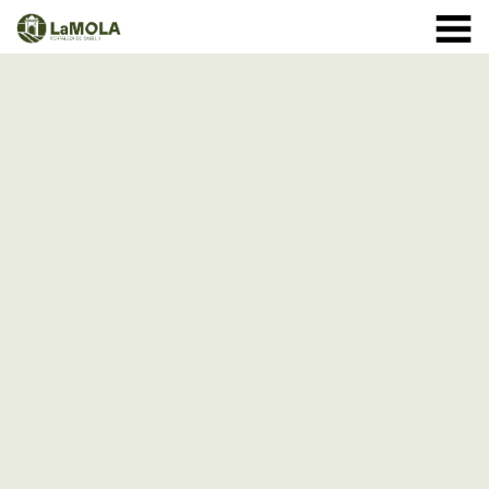
10:00 a 20:30h
(Ver horarios)
971 364 040
INICIO
Enero:
LA FORTALEZA
Febrero y Marzo:
HORARIOS
Abril a Septiembre:
TIENDA
VISITAS
Octubre:
1 - 11: 10 a 19:30h
EVENTOS
12 - 24: 10 a 19h
25 - 31: 10 a 18h
ACTIVIDADES
Noviembre:
NOTICIAS
Diciembre:
A partir del 9 de diciembre: cerrado
CÓMO LLEGAR