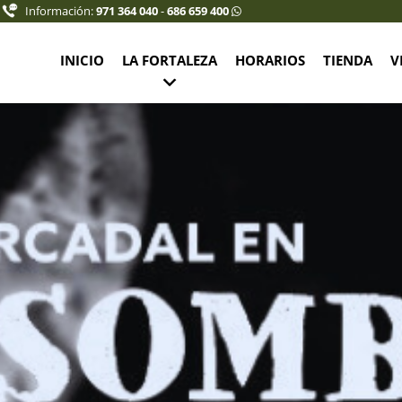
Información:
971 364 040
-
686 659 400
INICIO
LA FORTALEZA
HORARIOS
TIENDA
V
rnet joven (10% descuento): 7,50 €
 6,75 €
12-16 años: 5,75 €
,00 €