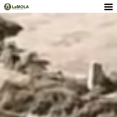
10:00 a 20:30h
(Ver horarios)
971 364 040
INICIO
Enero:
LA FORTALEZA
Febrero y Marzo:
HORARIOS
Abril a Septiembre:
TIENDA
VISITAS
Octubre:
1 - 11: 10 a 19:30h
EVENTOS
12 - 24: 10 a 19h
25 - 31: 10 a 18h
ACTIVIDADES
Noviembre:
NOTICIAS
Diciembre:
A partir del 9 de diciembre: cerrado
CÓMO LLEGAR