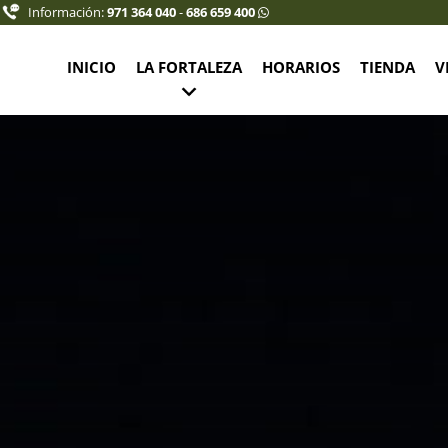
Información:
971 364 040
-
686 659 400
INICIO
LA FORTALEZA
HORARIOS
TIENDA
V
rnet joven (10% descuento): 7,50 €
 6,75 €
12-16 años: 5,75 €
,00 €