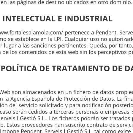
 en las páginas de destino ubicados en otro dominio.
 INTELECTUAL E INDUSTRIAL
ww.fortalesalamola.com/ pertenece a Pendent. Serveis 
omo se establece en la LPI. Cualquier uso no autoriz
 lugar a las sanciones pertinentes. Queda, por tanto,
ca de los contenidos de esta web sin los perceptivos p
 POLÍTICA DE TRATAMIENTO DE D
 Web son almacenados en un fichero de datos propieda
n la Agencia Española de Protección de Datos. La fina
ión del servicio solicitado y para notificación poster
caso serán cedidos a terceras personas o empresas, s
rveis i Gestió S.L.. Los ficheros podrán ser tratado
b. Estos proveedores han suscrito contrato de servic
mpone Pendent. Serveis i Gestió S.L. tal como exige