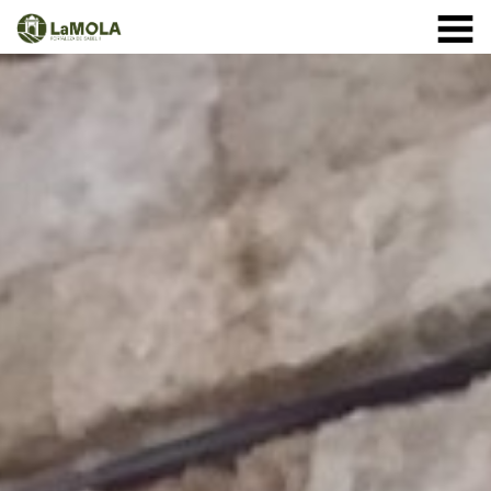
10:00 a 20:30h
(Ver horarios)
971 364 040
INICIO
Enero:
LA FORTALEZA
Febrero y Marzo:
HORARIOS
Abril a Septiembre:
TIENDA
VISITAS
Octubre:
1 - 11: 10 a 19:30h
EVENTOS
12 - 24: 10 a 19h
25 - 31: 10 a 18h
ACTIVIDADES
Noviembre:
NOTICIAS
Diciembre:
A partir del 9 de diciembre: cerrado
CÓMO LLEGAR