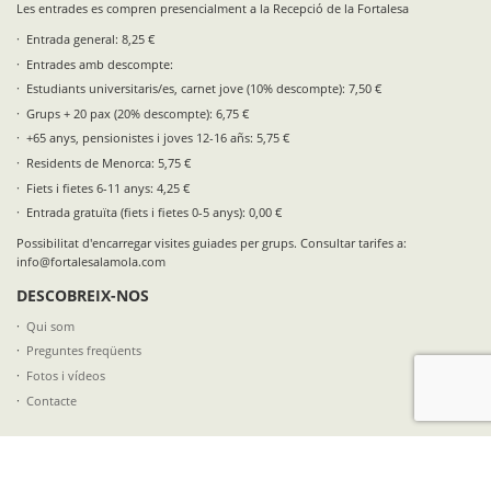
Les entrades es compren presencialment a la Recepció de la Fortalesa
Entrada general: 8,25 €
Entrades amb descompte:
Estudiants universitaris/es, carnet jove (10% descompte): 7,50 €
Grups + 20 pax (20% descompte): 6,75 €
+65 anys, pensionistes i joves 12-16 añs: 5,75 €
Residents de Menorca: 5,75 €
Fiets i fietes 6-11 anys: 4,25 €
Entrada gratuïta (fiets i fietes 0-5 anys): 0,00 €
Possibilitat d'encarregar visites guiades per grups. Consultar tarifes a:
info@fortalesalamola.com
DESCOBREIX-NOS
Qui som
Preguntes freqüents
Fotos i vídeos
Contacte
SEGUEIX-NOS A