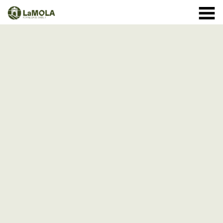
10 a 20:30h
(Veure horaris)
971 364 040
INICI
Gener:
LA FORTALESA
Febrer i Març:
HORARIS
Abril a Setembre:
BOTIGA
12 d'Agost
VISITES
de 10 a 18h - entrada normal
a partir de les 18h - entrades
ESPECIAL ECLIPSE
ESDEVENIMENTS
ACTIVITATS
Octubre
1 - 11: de 10 a 19:30h
NOTÍCIES
12 - 24: 10 a 19h
25 - 31: de 10 a 18h
COM ARRIBAR-HI
Novembre:
Desembre: