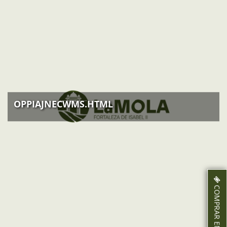
A partir del 9 de desembre: tancat
OPPIAJNECWMS.HTML
COMPRAR ENTRADES