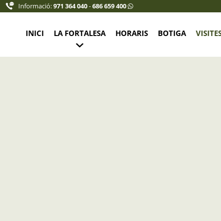
Informació:
971 364 040
-
686 659 400
INICI
LA FORTALESA
HORARIS
BOTIGA
VISITE
a Recepció de la Fortalesa
et jove (10% descompte): 7,50 €
 6,75 €
16 añs: 5,75 €
 ECLIPSE
: 0,00 €
r grups. Consultar tarifes a: info@fortalesalamola.com