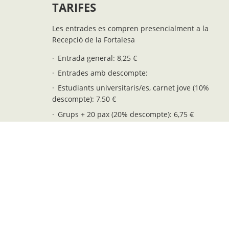
TARIFES
Les entrades es compren presencialment a la
Recepció de la Fortalesa
Entrada general: 8,25 €
Entrades amb descompte:
Estudiants universitaris/es, carnet jove (10%
descompte): 7,50 €
Grups + 20 pax (20% descompte): 6,75 €
+65 anys, pensionistes i joves 12-16 añs: 5,75 €
Residents de Menorca: 5,75 €
Fiets i fietes 6-11 anys: 4,25 €
Entrada gratuïta (fiets i fietes 0-5 anys): 0,00 €
Possibilitat d'encarregar visites guiades per
grups. Consultar tarifes a: info@fortalesalamola.c