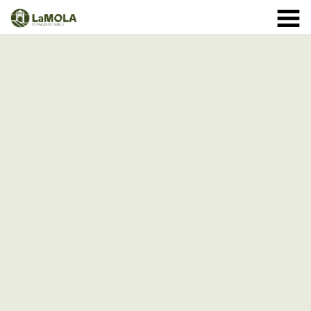
10 a 20:30h
(Veure horaris)
971 364 040
INICI
Gener:
LA FORTALESA
Febrer i Març:
HORARIS
Abril a Setembre:
BOTIGA
12 d'Agost
VISITES
de 10 a 18h - entrada normal
a partir de les 18h - entrades
ESPECIAL ECLIPSE
ESDEVENIMENTS
ACTIVITATS
Octubre
1 - 11: de 10 a 19:30h
NOTÍCIES
12 - 24: 10 a 19h
25 - 31: de 10 a 18h
COM ARRIBAR-HI
Novembre:
Desembre: