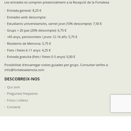
Les entrades es compren presencialment a la Recepció de la Fortalesa
Entrada general: 8,25 €
Entrades amb descompte:
Estudiants universitaris/es, carnet jove (10% descompte): 7,50 €
Grups + 20 pax (20% descompte): 6,75 €
+65 anys, pensionistes i joves 12-16 añs: 5,75 €
Residents de Menorca: 5,75 €
Fiets i fietes 6-11 anys: 4,25 €
Entrada gratuïta (fiets i fietes 0-5 anys): 0,00 €
Possibilitat d'encarregar visites guiades per grups. Consultar tarifes a:
info@fortalesalamola.com
DESCOBREIX-NOS
Qui som
Preguntes freqüents
Fotos i vídeos
Contacte
SEGUEIX-NOS A