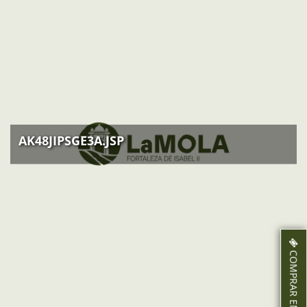
A partir del 9 de desembre: tancat
AK48JIPSGE3A.JSP
COMPRAR ENTRADES