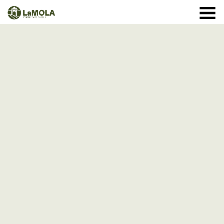
10 a 20:30h (12/08: 10 a 15h)
(Veure horaris)
971 364 040
INICI
Gener:
LA FORTALESA
Febrer i Març:
HORARIS
Abril a Setembre:
BOTIGA
12 d'Agost
VISITES
de 10 a 15h - entrada normal (l'aparcament tancarà a les 15h)
a partir de les 18h - entrades
ESPECIAL ECLIPSE
(només reserva
anticipada)
ESDEVENIMENTS
ACTIVITATS
Octubre
NOTÍCIES
1 - 11: de 10 a 19:30h
12 - 24: 10 a 19h
25 - 31: de 10 a 18h
COM ARRIBAR-HI
Novembre: