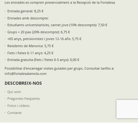
Les entrades es compren presencialment a la Recepció de la Fortalesa
Entrada general: 8,25 €
Entrades amb descompte:
Estudiants universitaris/es, carnet jove (10% descompte): 7,50 €
Grups + 20 pax (20% descompte): 6,75 €
+65 anys, pensionistes i joves 12-16 añs: 5,75 €
Residents de Menorca: 5,75 €
Fiets i fietes 6-11 anys: 4,25 €
Entrada gratuïta (fiets i fietes 0-5 anys): 0,00 €
Possibilitat d'encarregar visites guiades per grups. Consultar tarifes a:
info@fortalesalamola.com
DESCOBREIX-NOS
Qui som
Preguntes freqüents
Fotos i vídeos
Contacte
SEGUEIX-NOS A