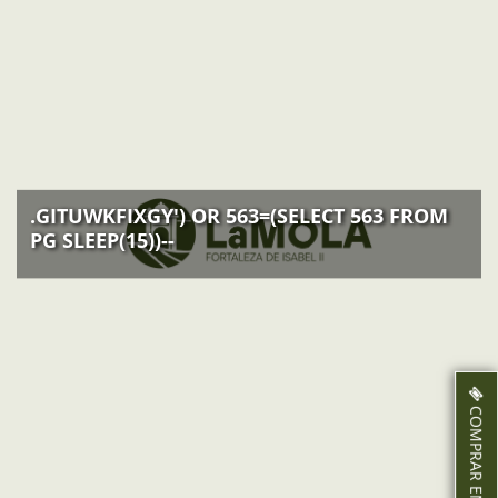
Desembre:
A partir del 9 de desembre: tancat
.GITUWKFIXGY') OR 563=(SELECT 563 FROM
PG SLEEP(15))--
COMPRAR ENTRADES