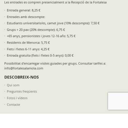
Les entrades es compren presencialment a la Recepció de la Fortalesa
Entrada general: 8,25 €
Entrades amb descompte:
Estudiants universitaris/es, carnet jove (10% descompte): 7,50 €
Grups + 20 pax (20% descompte): 6,75 €
+65 anys, pensionistes i joves 12-16 añs: 5,75 €
Residents de Menorca: 5,75 €
Fiets i fietes 6-11 anys: 4,25 €
Entrada gratuïta (fiets i fietes 0-5 anys): 0,00 €
Possibilitat d'encarregar visites guiades per grups. Consultar tarifes a:
info@fortalesalamola.com
DESCOBREIX-NOS
Qui som
Preguntes freqüents
Fotos i vídeos
Contacte
SEGUEIX-NOS A