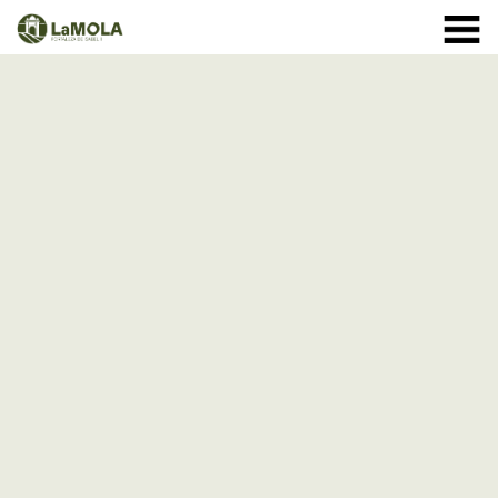
10 a 20:30h
(Veure horaris)
971 364 040
INICI
Gener:
LA FORTALESA
Febrer i Març:
HORARIS
Abril a Setembre:
BOTIGA
12 d'Agost
VISITES
de 10 a 18h - entrada normal
a partir de les 18h - entrades
ESPECIAL ECLIPSE
ESDEVENIMENTS
ACTIVITATS
Octubre
1 - 11: de 10 a 19:30h
NOTÍCIES
12 - 24: 10 a 19h
25 - 31: de 10 a 18h
COM ARRIBAR-HI
Novembre:
Desembre: