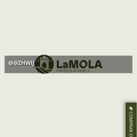
A partir del 9 de desembre: tancat
@@ZHWIJ
COMPRAR ENTRADES