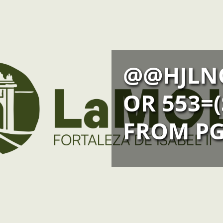
@@HJLNC
OR 553=(
FROM PG 