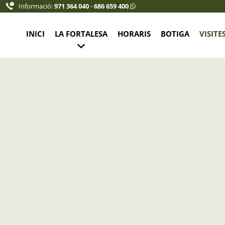
Informació:
971 364 040
-
686 659 400
INICI
LA FORTALESA
HORARIS
BOTIGA
VISITE
a Recepció de la Fortalesa
et jove (10% descompte): 7,50 €
 6,75 €
16 añs: 5,75 €
 ECLIPSE
(només reserva anticipada)
: 0,00 €
r grups. Consultar tarifes a: info@fortalesalamola.com