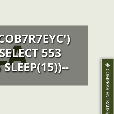
OB7R7EYC')
SELECT 553
SLEEP(15))--
COMPRAR ENTRADES