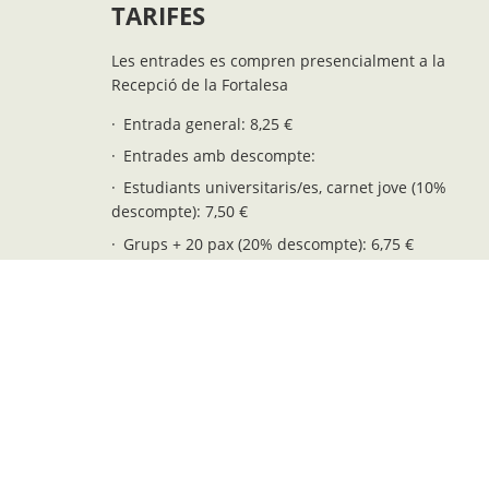
TARIFES
Les entrades es compren presencialment a la
Recepció de la Fortalesa
Entrada general: 8,25 €
Entrades amb descompte:
Estudiants universitaris/es, carnet jove (10%
descompte): 7,50 €
Grups + 20 pax (20% descompte): 6,75 €
+65 anys, pensionistes i joves 12-16 añs: 5,75 €
Residents de Menorca: 5,75 €
Fiets i fietes 6-11 anys: 4,25 €
Entrada gratuïta (fiets i fietes 0-5 anys): 0,00 €
Possibilitat d'encarregar visites guiades per
grups. Consultar tarifes a: info@fortalesalamola.c