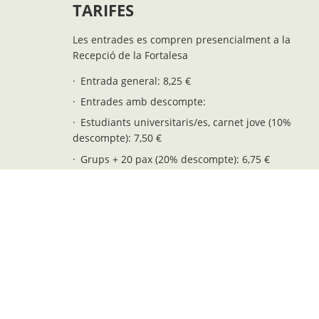
TARIFES
Les entrades es compren presencialment a la
Recepció de la Fortalesa
Entrada general: 8,25 €
Entrades amb descompte:
Estudiants universitaris/es, carnet jove (10%
descompte): 7,50 €
Grups + 20 pax (20% descompte): 6,75 €
+65 anys, pensionistes i joves 12-16 añs: 5,75 €
Residents de Menorca: 5,75 €
Fiets i fietes 6-11 anys: 4,25 €
Entrada gratuïta (fiets i fietes 0-5 anys): 0,00 €
Possibilitat d'encarregar visites guiades per
grups. Consultar tarifes a: info@fortalesalamola.c