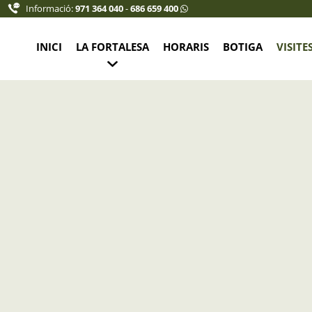
Informació:
971 364 040
-
686 659 400
INICI
LA FORTALESA
HORARIS
BOTIGA
VISITE
a Recepció de la Fortalesa
et jove (10% descompte): 7,50 €
 6,75 €
16 añs: 5,75 €
 ECLIPSE
: 0,00 €
r grups. Consultar tarifes a: info@fortalesalamola.com