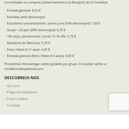
Les entrades es compren presencialment a la Recepció de la Fortalesa
Entrada general: 8,25 €
Entrades amb descompte:
Estudiants universitaris/es, carnet jove (10% descompte): 7,50 €
Grups + 20 pax (20% descompte): 6,75 €
+65 anys, pensionistes i joves 12-16 añs: 5,75 €
Residents de Menorca: 5,75 €
Fiets i fietes 6-11 anys: 4,25 €
Entrada gratuïta (fiets i fietes 0-5 anys): 0,00 €
Possibilitat d'encarregar visites guiades per grups. Consultar tarifes a:
info@fortalesalamola.com
DESCOBREIX-NOS
Qui som
Preguntes freqüents
Fotos i vídeos
Contacte
SEGUEIX-NOS A