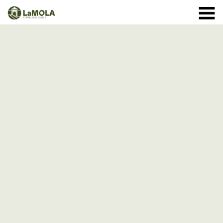
10 a 20:30h
(Veure horaris)
971 364 040
INICI
Gener:
LA FORTALESA
Febrer i Març:
HORARIS
Abril a Setembre:
BOTIGA
12 d'Agost
VISITES
de 10 a 18h - entrada normal
a partir de les 18h - entrades
ESPECIAL ECLIPSE
ESDEVENIMENTS
ACTIVITATS
Octubre
1 - 11: de 10 a 19:30h
NOTÍCIES
12 - 24: 10 a 19h
25 - 31: de 10 a 18h
COM ARRIBAR-HI
Novembre:
Desembre: