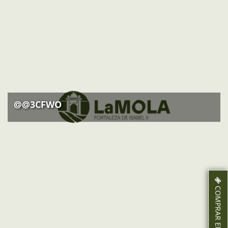
A partir del 9 de desembre: tancat
@@3CFWO
COMPRAR ENTRADES