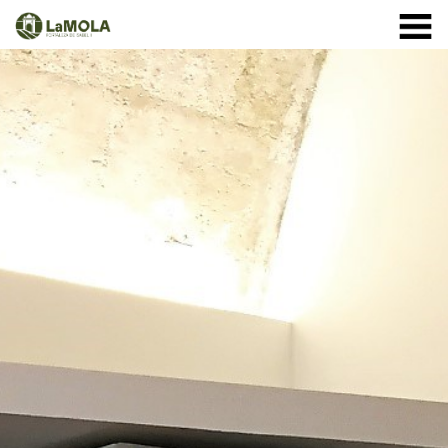
10 a 20:30h
(Veure horaris)
971 364 040
INICI
Gener:
LA FORTALESA
Febrer i Març:
HORARIS
Abril a Setembre:
BOTIGA
12 d'Agost
VISITES
de 10 a 18h - entrada normal
a partir de les 18h - entrades
ESPECIAL ECLIPSE
ESDEVENIMENTS
ACTIVITATS
Octubre
1 - 11: de 10 a 19:30h
NOTÍCIES
12 - 24: 10 a 19h
25 - 31: de 10 a 18h
COM ARRIBAR-HI
Novembre:
Desembre: