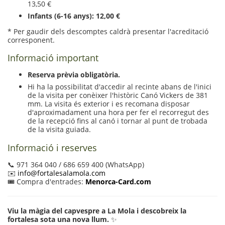
13,50 €
Infants (6-16 anys):
12,00 €
* Per gaudir dels descomptes caldrà presentar l'acreditació
corresponent.
Informació important
Reserva prèvia obligatòria.
Hi ha la possibilitat d'accedir al recinte abans de l'inici
de la visita per conèixer l'històric Canó Vickers de 381
mm. La visita és exterior i es recomana disposar
d'aproximadament una hora per fer el recorregut des
de la recepció fins al canó i tornar al punt de trobada
de la visita guiada.
Informació i reserves
📞 971 364 040 / 686 659 400 (WhatsApp)
✉️
info@fortalesalamola.com
🎟️ Compra d'entrades:
Menorca-Card.com
Viu la màgia del capvespre a La Mola i descobreix la
fortalesa sota una nova llum.
✨