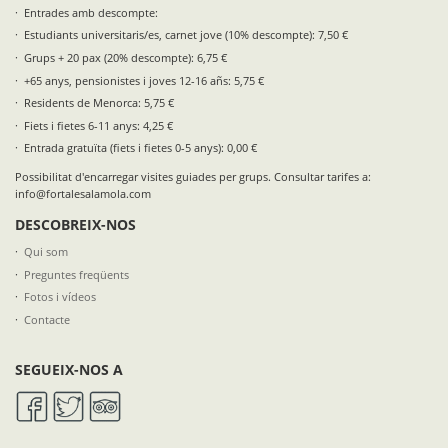
Entrades amb descompte:
Estudiants universitaris/es, carnet jove (10% descompte): 7,50 €
Grups + 20 pax (20% descompte): 6,75 €
+65 anys, pensionistes i joves 12-16 añs: 5,75 €
Residents de Menorca: 5,75 €
Fiets i fietes 6-11 anys: 4,25 €
Entrada gratuïta (fiets i fietes 0-5 anys): 0,00 €
Possibilitat d'encarregar visites guiades per grups. Consultar tarifes a:
info@fortalesalamola.com
DESCOBREIX-NOS
Qui som
Preguntes freqüents
Fotos i vídeos
Contacte
SEGUEIX-NOS A