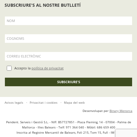
SUBSCRIURE'S AL NOSTRE BUTLLETÍ
NOM
COGNOMS
CORREU ELECTRÒNIC
Accepto la
política de privacitat
SUBSCRIURE'S
Avisos legals
Privacitat i cookies
Mapa del web
Desenvolupat per
Binary Menorca
Pendent. Serveis i Gestió S.L. - NIF: B57727851 - Plaza Fleming, 14 - 07004 - Palma de
Mallorca - Illes Balears - Telf: 971 364 040 - Mòbil: 686 659 400
Inscrita al Registre Mercantil de Balears, Foli 215, Tom 15, Full - IM 754