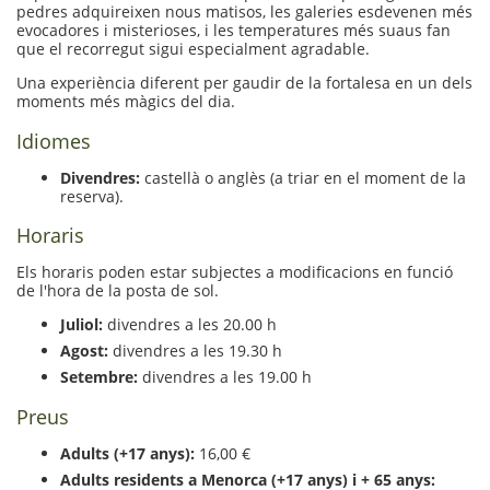
pedres adquireixen nous matisos, les galeries esdevenen més
A partir del 9 de desembre: tancat
evocadores i misterioses, i les temperatures més suaus fan
que el recorregut sigui especialment agradable.
Una experiència diferent per gaudir de la fortalesa en un dels
moments més màgics del dia.
Idiomes
Divendres:
castellà o anglès (a triar en el moment de la
reserva).
Horaris
Els horaris poden estar subjectes a modificacions en funció
de l'hora de la posta de sol.
Juliol:
divendres a les 20.00 h
Agost:
divendres a les 19.30 h
Setembre:
divendres a les 19.00 h
Preus
Adults (+17 anys):
16,00 €
Adults residents a Menorca (+17 anys) i + 65 anys: