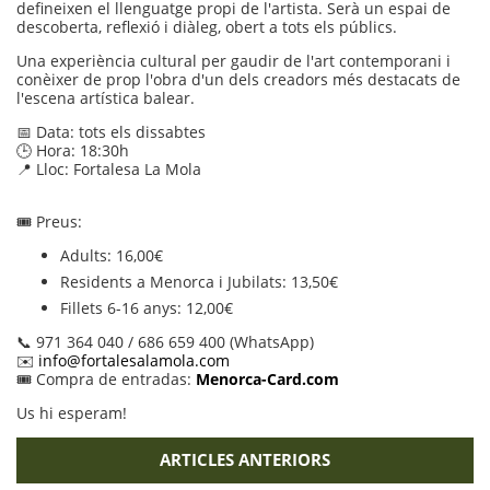
defineixen el llenguatge propi de l'artista. Serà un espai de
descoberta, reflexió i diàleg, obert a tots els públics.
Una experiència cultural per gaudir de l'art contemporani i
conèixer de prop l'obra d'un dels creadors més destacats de
l'escena artística balear.
📅 Data: tots els dissabtes
🕒 Hora: 18:30h
📍 Lloc: Fortalesa La Mola
🎟️ Preus:
Adults: 16,00€
Residents a Menorca i Jubilats: 13,50€
Fillets 6-16 anys: 12,00€
📞 971 364 040 / 686 659 400 (WhatsApp)
✉️
info@fortalesalamola.com
🎟️ Compra de entradas:
Menorca-Card.com
Us hi esperam!
ARTICLES ANTERIORS