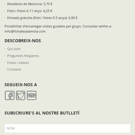
Residents de Menorca: 5,75 €
Fiets i fietes 6-11 anys: 4,25 €
Entrada gratuïta (fiets i fietes 0-5 anys): 0,00 €
Possibilitat d'encarregar visites guiades per grups. Consultar tarifes a:
info@fortalesalamola.com
DESCOBREIX-NOS
Qui som
Preguntes freqüents
Fotos i vídeos
Contacte
SEGUEIX-NOS A
SUBSCRIURE'S AL NOSTRE BUTLLETÍ
NOM